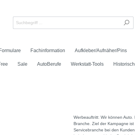
Formulare
Fachinformation
Aufkleber/Aufnäher/Pins
Free
Sale
AutoBerufe
Werkstatt-Tools
Historisch
eichen
 Service und Verkauf
schüren und -flyer
er
ays
anner
e-Check
reie Downloads
Anerkannter Prüfstütz
Formulare
Aufnäher
Großflächenplakate
HU/AU
Zubehör
Werbeauftritt: Wir können Auto.
Check
Unfall/Panne
Branche. Ziel der Kampagne ist 
Servicebranche bei den Kunden