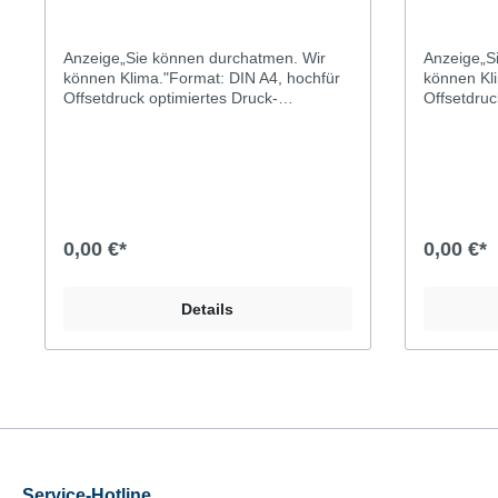
Anzeige„Sie können durchatmen. Wir
Anzeige„S
können Klima."Format: DIN A4, hochfür
können Kli
Offsetdruck optimiertes Druck-
Offsetdruc
PDFindividualisierbar (Editor
PDFindivid
öffnen)Diese Anzeige zeigt das
öffnen)Die
Meisterschild mit der Aufschrift
Meisterschi
„Meisterbetrieb der Kfz-Innung“. Wenn
„Meisterbe
Sie die Vorlage nutzen, muss Ihr
Sie die Vo
Unternehmen also Innungsmitglied sein.
Unternehme
0,00 €*
0,00 €*
Details
Service-Hotline