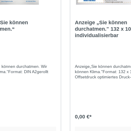
„Sie können
Anzeige „Sie können
tmen.“
durchatmen." 132 x 1
individualisierbar
e können durchatmen. Wir
Anzeige„Sie können durchatm
ma.“Format: DIN A2gerollt
können Klima."Format: 132 x
Offsetdruck optimiertes Druck
PDFindividualisierbar (Editor
öffnen)Diese Anzeige zeigt da
Meisterschild mit der Aufschrif
„Meisterbetrieb der Kfz-Innun
Sie die Vorlage nutzen, muss 
Unternehmen also Innungsmitg
0,00 €*