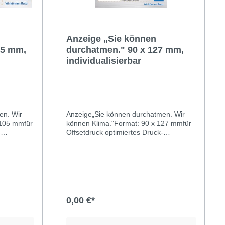
Anzeige „Sie können
05 mm,
durchatmen." 90 x 127 mm,
individualisierbar
en. Wir
Anzeige„Sie können durchatmen. Wir
 105 mmfür
können Klima."Format: 90 x 127 mmfür
-
Offsetdruck optimiertes Druck-
PDFindividualisierbar (Editor
s
öffnen)Diese Anzeige zeigt das
t
Meisterschild mit der Aufschrift
g“. Wenn
„Meisterbetrieb der Kfz-Innung“. Wenn
Ihr
Sie die Vorlage nutzen, muss Ihr
lied sein.
Unternehmen also Innungsmitglied sein.
0,00 €*