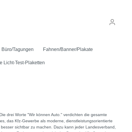
Büro/Tagungen
Fahnen/Banner/Plakate
e Licht-Test-Plaketten
punkt
Verkaufskennzeichen
Anstecker
Inspektion/Sicherheit
"Gebrauchtwagen"
 Die drei Worte "Wir können Auto." verdichten die gesamte
Oldtimer
es, das Kfz-Gewerbe als moderne, dienstleistungsorientierte
 besser sichtbar zu machen. Dazu kann jeder Landesverband,