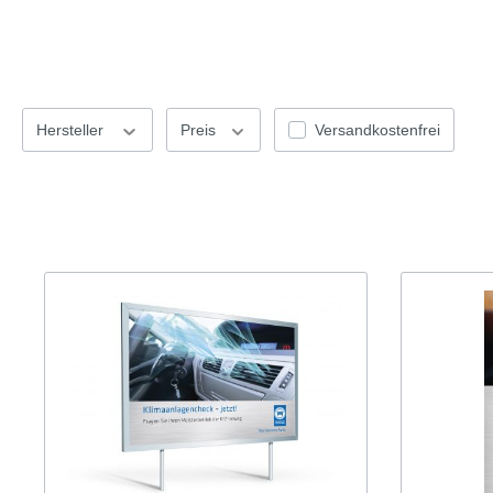
Glasreparatur
Urlaubs
Flyer
Flyer
Anzeigen
Anze
Plakate
Plaka
Hersteller
Preis
Versandkostenfrei
Werbematerialien
Werbe