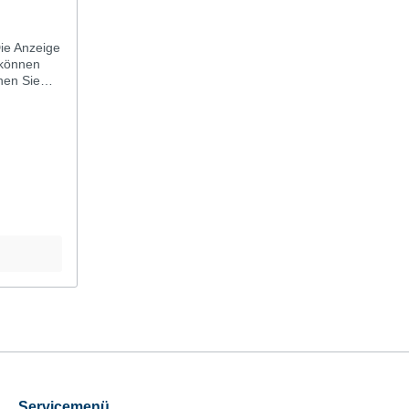
 können
nen Sie
 zeigt das
t
g“. Wenn
Ihr
lied sein.
Servicemenü