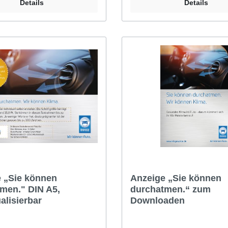
Details
Details
 „Sie können
Anzeige „Sie können
men." DIN A5,
durchatmen.“ zum
alisierbar
Downloaden