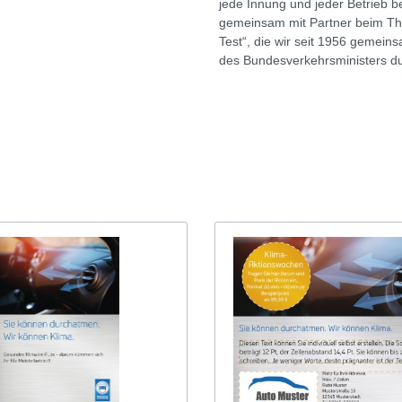
jede Innung und jeder Betrieb 
-Check/Sommerreifen
Winter-Check/Winterrei
gemeinsam mit Partner beim The
Test“, die wir seit 1956 gemein
Flyer
des Bundesverkehrsministers du
igen
Anzeigen
te
Plakate
materialien
Werbematerialien