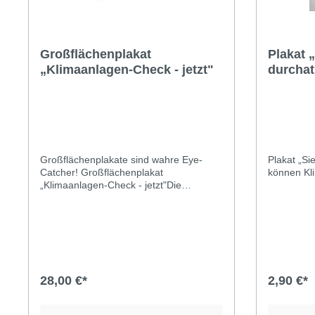
Großflächenplakat
Plakat 
„Klimaanlagen-Check - jetzt"
durcha
Großflächenplakate sind wahre Eye-
Plakat „Si
Catcher! Großflächenplakat
können Kli
„Klimaanlagen-Check - jetzt"Die
Meisterbetriebe der Kfz-Innungen
überprüfen schnell und professionell die
Lebensenergie Ihrer Batterie.Format:
356 x 252 cmbestehend aus 4
Teilen,gefaltet(Die Abbildung des
Rahmens dient nur zur Ansicht und ist
nicht im Lieferumfang enthalten)
28,00 €*
2,90 €*