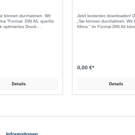
ie können durchatmen. Wir
Jetzt kostenlos downloaden! Die Anzeige
ma."Format: DIN A5, querfür
„Sie können durchatmen. Wir
k optimiertes Druck-
Klima.“ im Format DIN A4 kön
ualisierbar (Editor
hier downloadenDiese Anzeige
se Anzeige zeigt das
Meisterschild mit der Aufschrif
ld mit der Aufschrift
„Meisterbetrieb der Kfz-Innun
trieb der Kfz-Innung“. Wenn
Sie die Vorlage nutzen, muss 
rlage nutzen, muss Ihr
Unternehmen also Innungsmitg
n also Innungsmitglied sein.
0,00 €*
Details
Details
Informationen