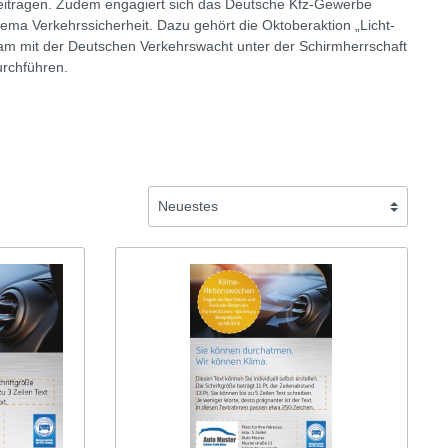
beitragen. Zudem engagiert sich das Deutsche Kfz-Gewerbe
fen
Autohandel/Umwelt
ma Verkehrssicherheit. Dazu gehört die Oktoberaktion „Licht-
sam mit der Deutschen Verkehrswacht unter der Schirmherrschaft
Flyer
rchführen.
Anzeigen
Plakate
Werbematerialien