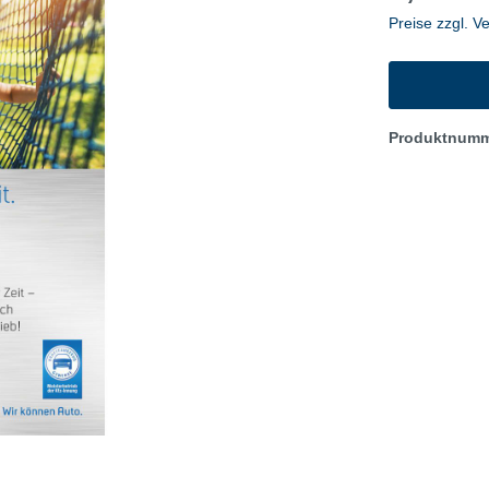
-Check/Sommerreifen
Winter-Check/Winterrei
Preise zzgl. V
Flyer
igen
Anzeigen
te
Plakate
Produktnum
materialien
Werbematerialien