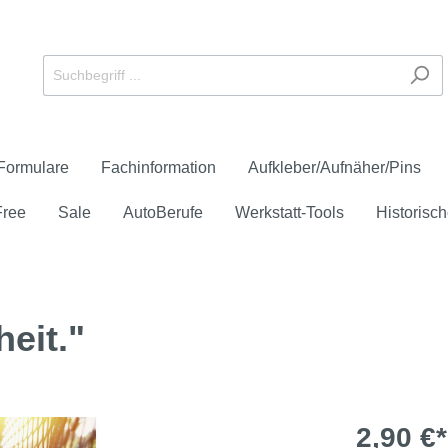
Formulare
Fachinformation
Aufkleber/Aufnäher/Pins
Free
Sale
AutoBerufe
Werkstatt-Tools
Historisch
heit."
eichen
 Service und Verkauf
schüren und -flyer
er
ays
anner
e-Check
reie Downloads
Anerkannter Prüfstütz
Formulare
Aufnäher
Großflächenplakate
HU/AU
Zubehör
Check
Unfall/Panne
2,90 €*