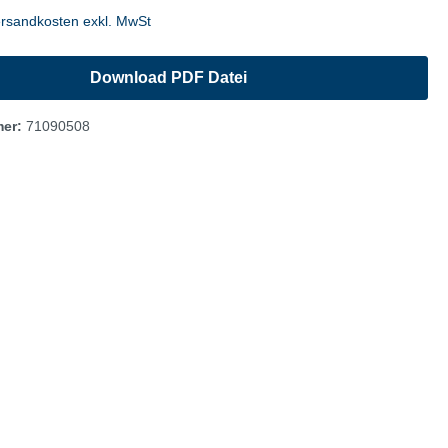
fen
Autohandel/Umwelt
ersandkosten exkl. MwSt
Flyer
Download PDF Datei
Anzeigen
Plakate
mer:
71090508
Werbematerialien