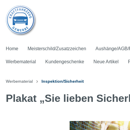
Home
Meisterschild/Zusatzzeichen
Aushänge/AGB/
Werbematerial
Kundengeschenke
Neue Artikel
Werbematerial
Inspektion/Sicherheit
Plakat „Sie lieben Sicher
Meisterschild und Mitgliedsschild
Pflichtaushänge
Zahlen und Fakten
Hinterglasfolie
Ausstattung
Fahnen
Aktions-Pakete
Präsente
Kostenfreie* Artikel
Zusatzz
AGB für
Fachbro
Aufkleb
Give aw
Spannb
Batteri
Kinder
Kostenf
Licht-Sicht-Test
Klima-