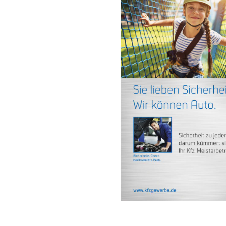
Glasreparatur
Urlaubs
Flyer
Flyer
Anzeigen
Anze
Plakate
Plaka
Werbematerialien
Werbe