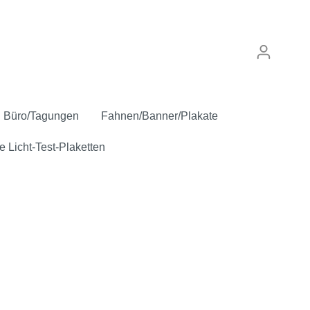
Büro/Tagungen
Fahnen/Banner/Plakate
e Licht-Test-Plaketten
punkt
Verkaufskennzeichen
Anstecker
Inspektion/Sicherheit
"Gebrauchtwagen"
Oldtimer