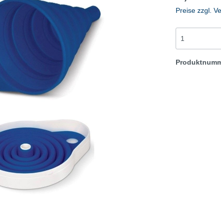
-Check/Sommerreifen
Winter-Check/Winterrei
Preise zzgl. V
Flyer
igen
Anzeigen
te
Plakate
Produktnum
materialien
Werbematerialien