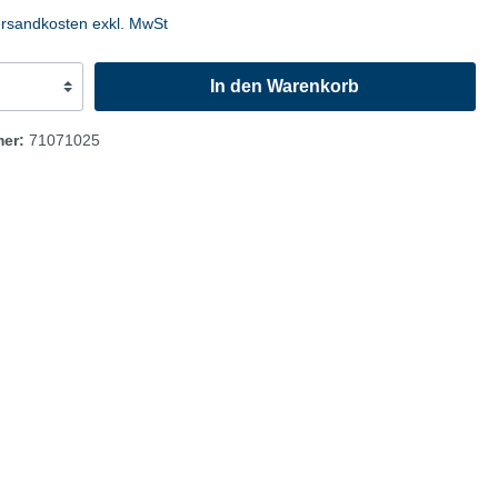
fen
Autohandel/Umwelt
ersandkosten exkl. MwSt
Flyer
In den Warenkorb
Anzeigen
Plakate
mer:
71071025
Werbematerialien