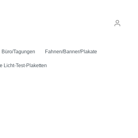
Büro/Tagungen
Fahnen/Banner/Plakate
e Licht-Test-Plaketten
punkt
Verkaufskennzeichen
Anstecker
Inspektion/Sicherheit
"Gebrauchtwagen"
Oldtimer