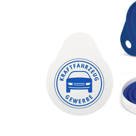
Glasreparatur
Urlaubs
Flyer
Flyer
Anzeigen
Anze
Plakate
Plaka
Werbematerialien
Werbe