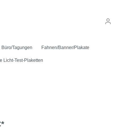
Büro/Tagungen
Fahnen/Banner/Plakate
e Licht-Test-Plaketten
punkt
Verkaufskennzeichen
Anstecker
Inspektion/Sicherheit
"Gebrauchtwagen"
Oldtimer
€*