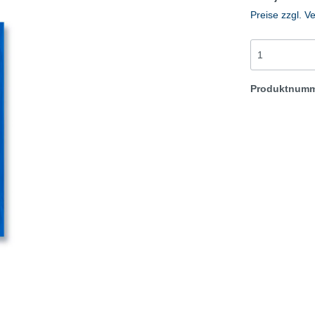
-Check/Sommerreifen
Winter-Check/Winterrei
Preise zzgl. V
Flyer
igen
Anzeigen
te
Plakate
Produktnum
materialien
Werbematerialien