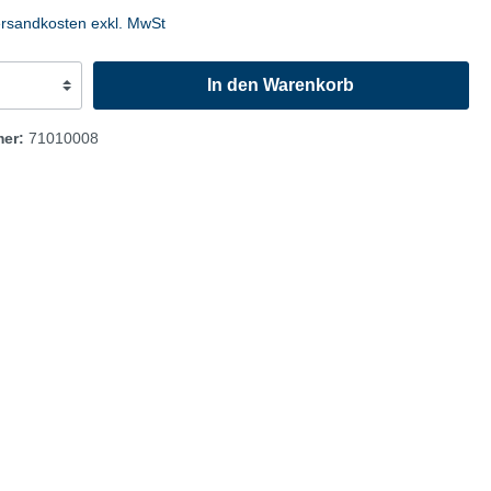
fen
Autohandel/Umwelt
ersandkosten exkl. MwSt
Flyer
In den Warenkorb
Anzeigen
Plakate
mer:
71010008
Werbematerialien