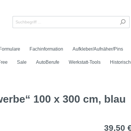
Formulare
Fachinformation
Aufkleber/Aufnäher/Pins
Free
Sale
AutoBerufe
Werkstatt-Tools
Historisch
erbe“ 100 x 300 cm, blau
eichen
 Service und Verkauf
schüren und -flyer
er
ays
anner
e-Check
reie Downloads
Anerkannter Prüfstütz
Formulare
Aufnäher
Großflächenplakate
HU/AU
Zubehör
Check
Unfall/Panne
39,50 