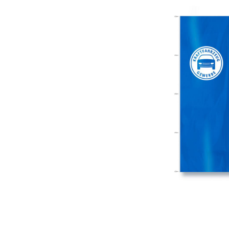
Glasreparatur
Urlaubs
Flyer
Flyer
Anzeigen
Anze
Plakate
Plaka
Werbematerialien
Werbe