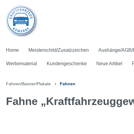
Home
Meisterschild/Zusatzzeichen
Aushänge/AGB/
Werbematerial
Kundengeschenke
Neue Artikel
Fahnen/Banner/Plakate
Fahnen
Fahne „Kraftfahrzeuggew
Meisterschild und Mitgliedsschild
Pflichtaushänge
Zahlen und Fakten
Hinterglasfolie
Ausstattung
Fahnen
Aktions-Pakete
Präsente
Kostenfreie* Artikel
Zusatzz
AGB für
Fachbro
Aufkleb
Give aw
Spannb
Batteri
Kinder
Kostenf
Licht-Sicht-Test
Klima-