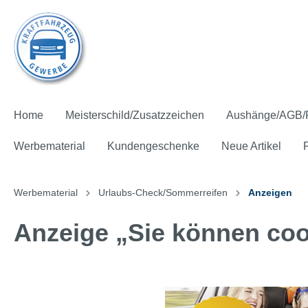
Home
Meisterschild/Zusatzzeichen
Aushänge/AGB/
Werbematerial
Kundengeschenke
Neue Artikel
Werbematerial
Urlaubs-Check/Sommerreifen
Anzeigen
Anzeige „Sie können cool
Meisterschild und Mitgliedsschild
Pflichtaushänge
Zahlen und Fakten
Hinterglasfolie
Ausstattung
Fahnen
Aktions-Pakete
Präsente
Kostenfreie* Artikel
Zusatzz
AGB für
Fachbro
Aufkleb
Give aw
Spannb
Batteri
Kinder
Kostenf
Licht-Sicht-Test
Klima-