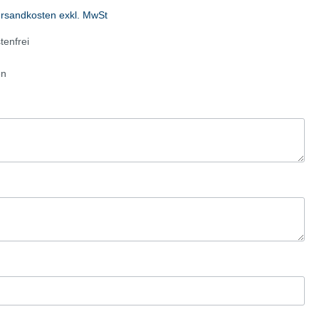
fen
Autohandel/Umwelt
ersandkosten exkl. MwSt
Flyer
enfrei
Anzeigen
en
Plakate
Werbematerialien