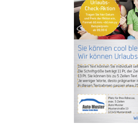
Glasreparatur
Urlaubs
Flyer
Flyer
Anzeigen
Anze
Plakate
Plaka
Werbematerialien
Werbe