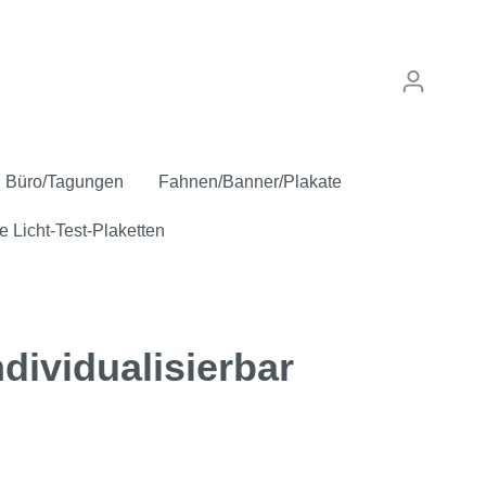
Büro/Tagungen
Fahnen/Banner/Plakate
e Licht-Test-Plaketten
dividualisierbar
punkt
Verkaufskennzeichen
Anstecker
Inspektion/Sicherheit
"Gebrauchtwagen"
Oldtimer