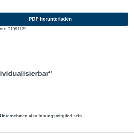
mer:
71091129
vidualisierbar"
r Unternehmen also Innungsmitglied sein.