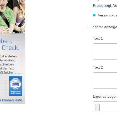
-Check/Sommerreifen
Winter-Check/Winterrei
Preise zzgl. V
Flyer
Versandkost
igen
Anzeigen
Störer anzeig
te
Plakate
materialien
Werbematerialien
Text 1
Text 2
Eigenes Logo