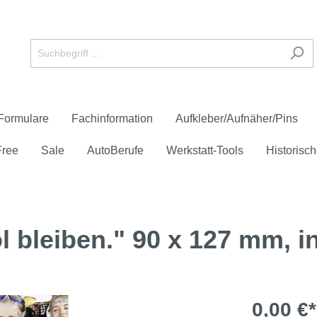
Formulare
Fachinformation
Aufkleber/Aufnäher/Pins
Free
Sale
AutoBerufe
Werkstatt-Tools
Historisch
 bleiben." 90 x 127 mm, in
eichen
 Service und Verkauf
schüren und -flyer
er
ays
anner
e-Check
reie Downloads
Anerkannter Prüfstütz
Formulare
Aufnäher
Großflächenplakate
HU/AU
Zubehör
Check
Unfall/Panne
0,00 €*